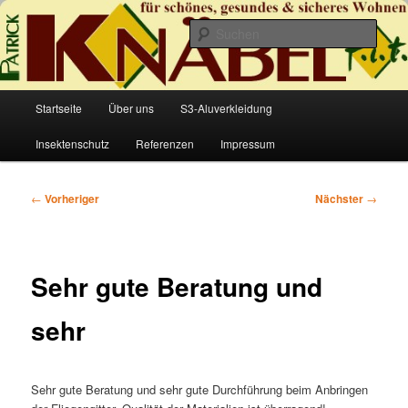
Zum
für schönes, gesundes & sicheres Wohnen
primären
Such
Inhalt
springen
Holzfit Knäbel
Hauptmenü
Startseite
Über uns
S3-Aluverkleidung
Insektenschutz
Referenzen
Impressum
Beitragsnavigation
←
Vorheriger
Nächster
→
Sehr gute Beratung und
sehr
Sehr gute Beratung und sehr gute Durchführung beim Anbringen